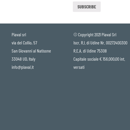
Piaval srl
© Copyright 2021 Piaval Srl
via del Collio, 57
Iscr. R.I. di Udine Nr. 00272400300
San Giovanni al Natisone
R.E.A. di Udine 75308
33048 UD, Italy
Capitale sociale € 156.000,00 int.
info@piaval.it
versati