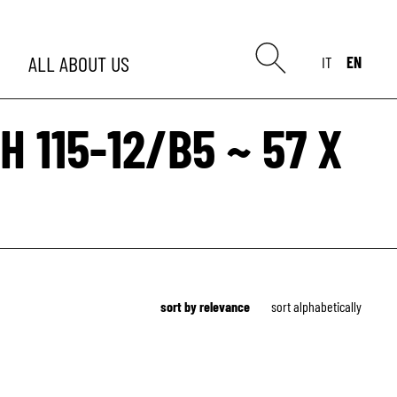
ALL
ABOUT US
IT
EN
 H 115-12/B5 ~ 57 X
sort by relevance
sort alphabetically