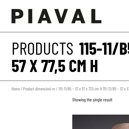
PRODUCTS
115-11/B
57 X 77,5 CM H
Home
/ Product dimensioni-m / 115-11/B5 ~ 57 x 57 x 77,5 cm H 115-12/B5 ~ 57 x 5
Showing the single result