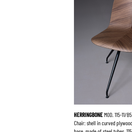
HERRINGBONE
MOD. 115-11/B5
Chair: shell in curved plywood
base, made of steel tubes. 115