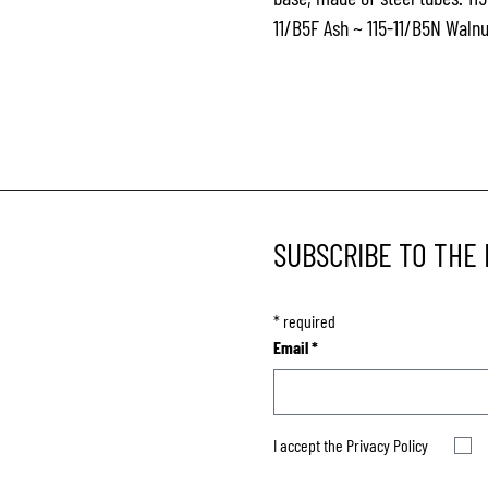
11/B5F Ash ~ 115-11/B5N Walnu
SUBSCRIBE TO THE
*
required
Email
*
I accept the
Privacy Policy