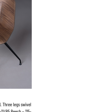
. Three legs swivel
-11/B5 Beech ~ 115-