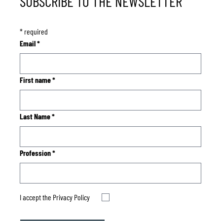
SUBSCRIBE TO THE NEWSLETTER
*
required
Email
*
First name
*
Last Name
*
Profession
*
I accept the
Privacy Policy