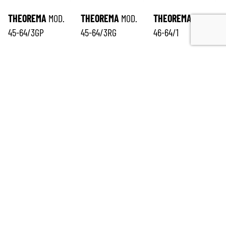
THEOREMA
MOD.
THEOREMA
MOD.
THEOREMA
MOD.
45-64/3GP
45-64/3RG
46-64/1
ISCRIVITI ALLA NEWSLETTER
*
richiesto
Email
*
Nome
*
Cognome
*