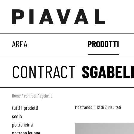
AREA
PRODOTTI
CONTRACT
SGABEL
Home
/
contract
/ sgabello
Mostrando 1–12 di 21 risultati
tutti i prodotti
sedia
poltroncina
poltrona lounge