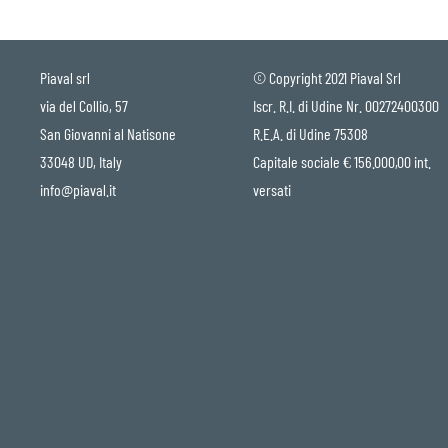
Piaval srl
© Copyright 2021 Piaval Srl
via del Collio, 57
Iscr. R.I. di Udine Nr. 00272400300
San Giovanni al Natisone
R.E.A. di Udine 75308
33048 UD, Italy
Capitale sociale € 156.000,00 int.
info@piaval.it
versati