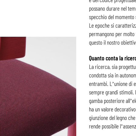
possano durare nel temp
specchio del momento st
Le epoche si caratterizz
permangono per molto te
questo il nostro obiettiv
Quanto conta la ricer
La ricerca, sia progett
condotta sia in autonom
entrambi. L’unione di ex
sempre grandi stimoli. I
gamba posteriore all’el
ha un valore decorativo
giunzione del legno che
rende possibile l’assenz