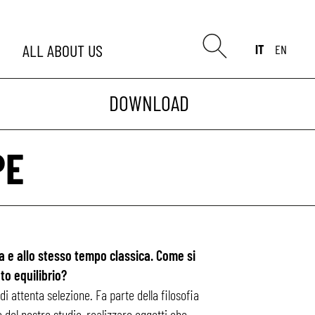
ALL
ABOUT US
IT
EN
DOWNLOAD
PE
 e allo stesso tempo classica. Come si
to equilibrio?
i attenta selezione. Fa parte della filosofia
 del nostro studio, realizzare oggetti che