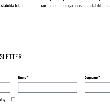
stabilità totale.
corpo unico che garantisce la stabilità tota
WSLETTER
Nome
*
Cognome
*
olicy