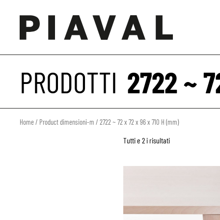
PRODOTTI
2722 ~ 7
Home
/ Product dimensioni-m / 2722 ~ 72 x 72 x 96 x 710 H (mm)
Tutti e 2 i risultati