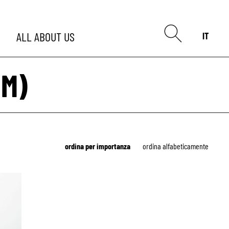
ALL
ABOUT US
IT
MM)
ordina per importanza
ordina alfabeticamente