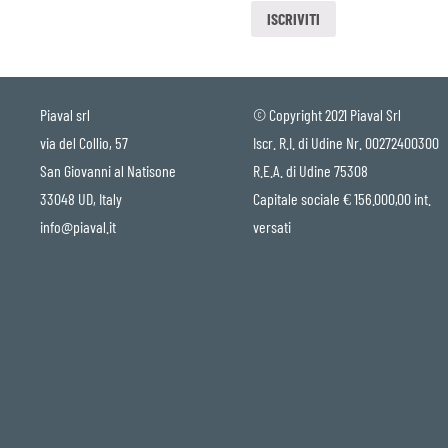
Piaval srl
© Copyright 2021 Piaval Srl
via del Collio, 57
Iscr. R.I. di Udine Nr. 00272400300
San Giovanni al Natisone
R.E.A. di Udine 75308
33048 UD, Italy
Capitale sociale € 156.000,00 int.
info@piaval.it
versati