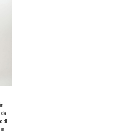
in
 da
o di
un