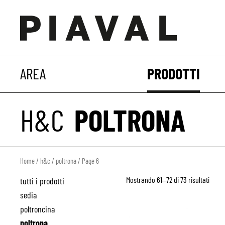
AREA
PRODOTTI
H&C
POLTRONA
Home
/
h&c
/
poltrona
/ Page 6
Mostrando 61–72 di 73 risultati
tutti i prodotti
sedia
poltroncina
poltrona