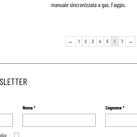
manuale sincronizzata a gas. Faggio.
←
1
2
3
4
5
6
7
→
WSLETTER
Nome
*
Cognome
*
olicy