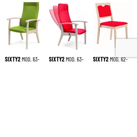
SIXTY2
MOD. 63-
SIXTY2
MOD. 63-
SIXTY2
MOD. 62-
63/3
63/3RG
11/1
ISCRIVITI ALLA NEWSLETTER
*
richiesto
Email
*