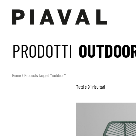
PRODOTTI
OUTDOO
Home
/ Products tagged “outdoor”
Tutti e 9 i risultati