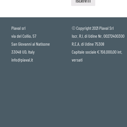
Piaval srl
© Copyright 2021 Piaval Srl
via del Collio, 57
Iscr. R.I. di Udine Nr. 00272400300
San Giovanni al Natisone
R.E.A. di Udine 75308
33048 UD, Italy
Capitale sociale € 156.000,00 int.
info@piaval.it
versati