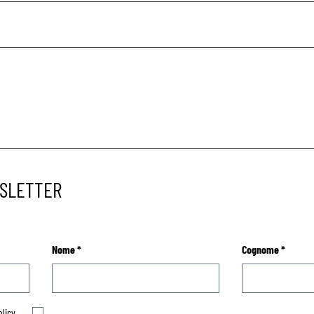
WSLETTER
Nome
*
Cognome
*
olicy