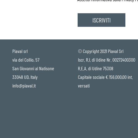
Piaval srl
© Copyright 2021 Piaval Srl
via del Collio, 57
Iscr. R.I. di Udine Nr. 00272400300
San Giovanni al Natisone
R.E.A. di Udine 75308
33048 UD, Italy
Capitale sociale € 156.000,00 int.
info@piaval.it
versati