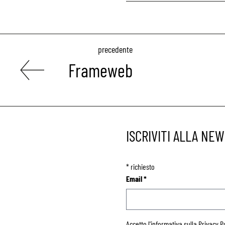
precedente
Frameweb
ISCRIVITI ALLA NE
*
richiesto
Email
*
Accetto l'informativa sulla
Privacy P