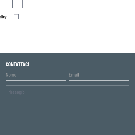
olicy
CONTATTACI
Untitled