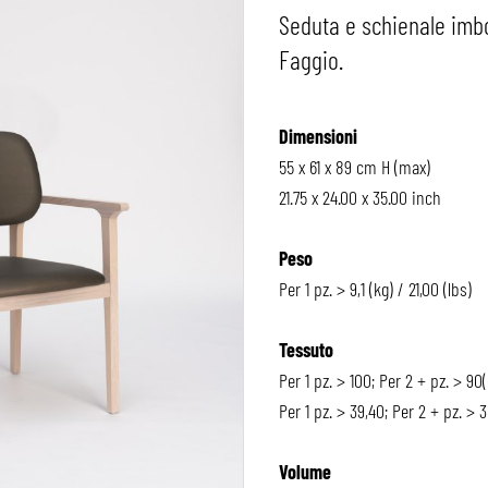
Seduta e schienale imbot
Faggio.
Dimensioni
55 x 61 x 89 cm H (max)
21.75 x 24.00 x 35.00 inch
Peso
Per 1 pz. > 9,1 (kg) / 21,00 (lbs)
Tessuto
Per 1 pz. > 100; Per 2 + pz. > 90
Per 1 pz. > 39,40; Per 2 + pz. > 3
Volume