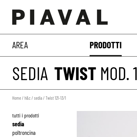
AREA
PRODOTTI
SEDIA
TWIST
MOD. 1
Home
/
h&c
/
sedia
/ Twist 121-13/1
tutti i prodotti
sedia
poltroncina