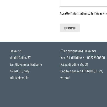
Accetto l'informativa sulla
Privacy P
Piaval srl
© Copyright 2021 Piaval Srl
via del Collio, 57
Iscr. R.I. di Udine Nr. 00272400300
San Giovanni al Natisone
R.E.A. di Udine 75308
33048 UD, Italy
Capitale sociale € 156.000,00 int.
info@piaval.it
versati