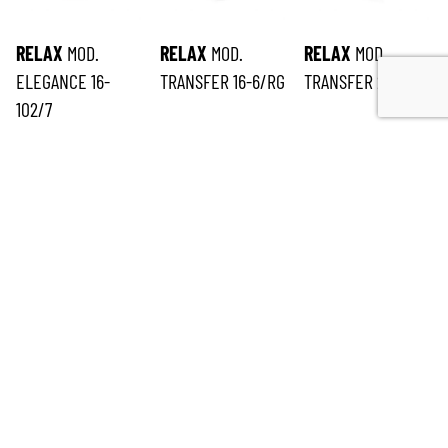
RELAX
MOD.
RELAX
MOD.
RELAX
MOD.
ELEGANCE 16-
TRANSFER 16-6/RG
TRANSFER 21-6/1
102/7
ISCRIVITI ALLA NEWSLETTER
*
richiesto
Email
*
Nome
*