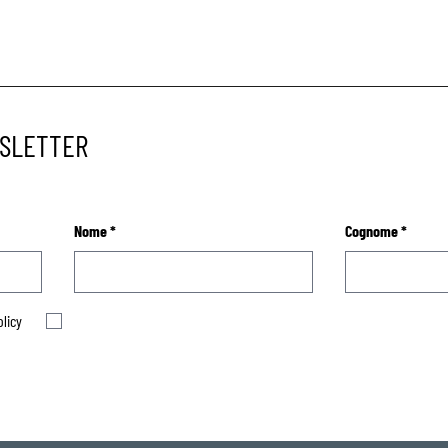
WSLETTER
Nome
*
Cognome
*
olicy