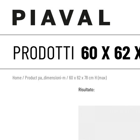
PRODOTTI
60 X 62 
Home
/ Product pa_dimensioni-m / 60 x 62 x 78 cm H (max)
Risultato: