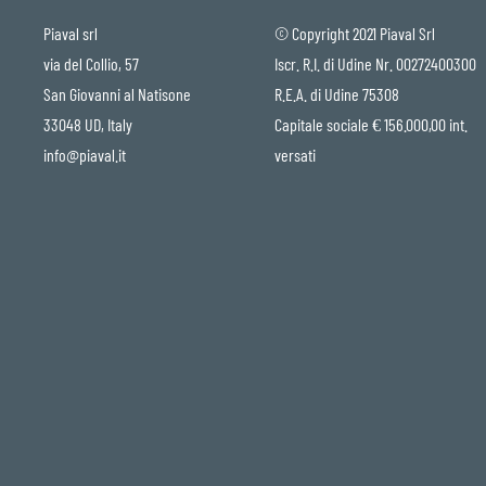
Piaval srl
© Copyright 2021 Piaval Srl
via del Collio, 57
Iscr. R.I. di Udine Nr. 00272400300
San Giovanni al Natisone
R.E.A. di Udine 75308
33048 UD, Italy
Capitale sociale € 156.000,00 int.
info@piaval.it
versati