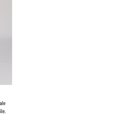
ale
le.