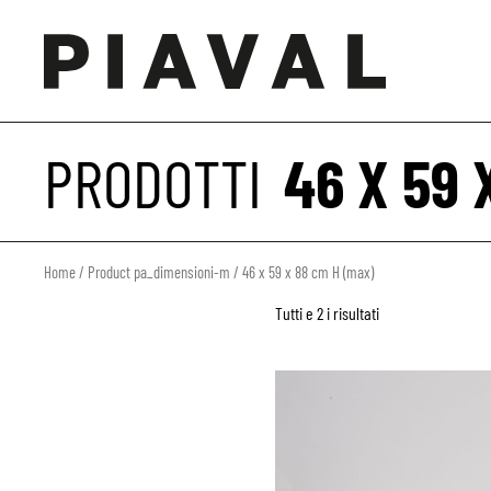
PRODOTTI
46 X 59 
Home
/ Product pa_dimensioni-m / 46 x 59 x 88 cm H (max)
Tutti e 2 i risultati