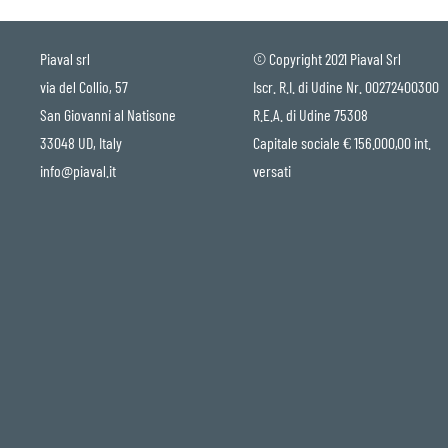
Piaval srl
© Copyright 2021 Piaval Srl
via del Collio, 57
Iscr. R.I. di Udine Nr. 00272400300
San Giovanni al Natisone
R.E.A. di Udine 75308
33048 UD, Italy
Capitale sociale € 156.000,00 int.
info@piaval.it
versati