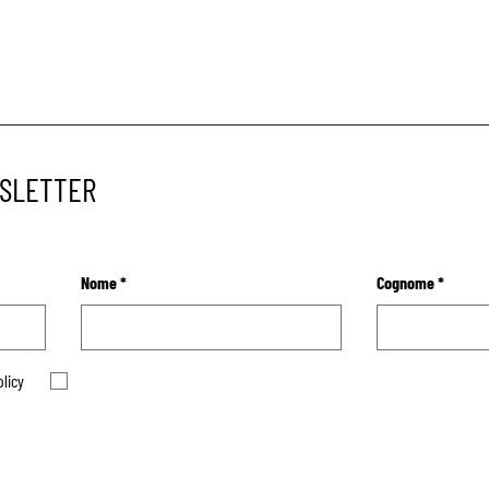
WSLETTER
Nome
*
Cognome
*
olicy