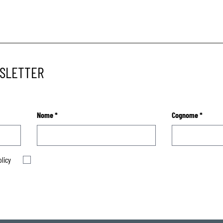
WSLETTER
Nome
*
Cognome
*
olicy