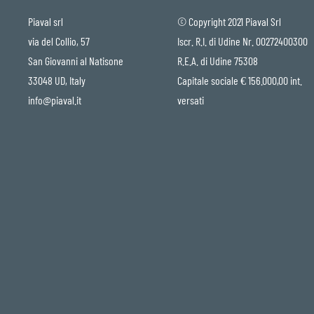
Piaval srl
© Copyright 2021 Piaval Srl
via del Collio, 57
Iscr. R.I. di Udine Nr. 00272400300
San Giovanni al Natisone
R.E.A. di Udine 75308
33048 UD, Italy
Capitale sociale € 156.000,00 int.
info@piaval.it
versati