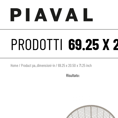
PRODOTTI
69.25 X 
Home
/ Product pa_dimensioni-in / 69.25 x 20.50 x 71.25 inch
Risultato: