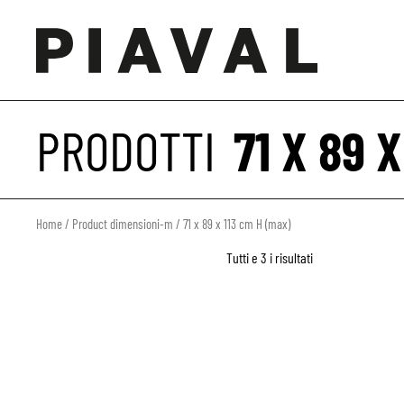
PRODOTTI
71 X 89 
Home
/ Product dimensioni-m / 71 x 89 x 113 cm H (max)
Tutti e 3 i risultati