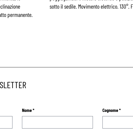
eclinazione
sotto il sedile. Movimento elettrico. 130°. 
atto permanente.
WSLETTER
Nome
*
Cognome
*