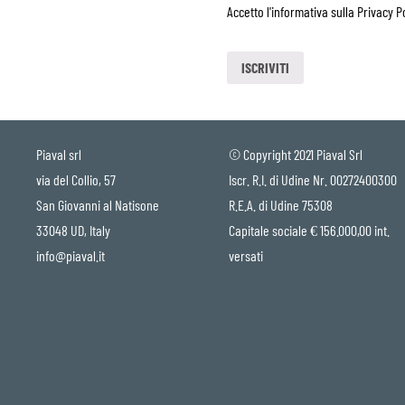
Accetto l'informativa sulla
Privacy P
Piaval srl
© Copyright 2021 Piaval Srl
via del Collio, 57
Iscr. R.I. di Udine Nr. 00272400300
San Giovanni al Natisone
R.E.A. di Udine 75308
33048 UD, Italy
Capitale sociale € 156.000,00 int.
info@piaval.it
versati