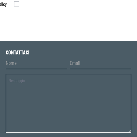
olicy
CONTATTACI
Untitled