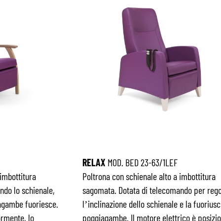
RELAX
MOD. BED 23-63/1LEF
 imbottitura
Poltrona con schienale alto a imbottitura
ndo lo schienale,
sagomata. Dotata di telecomando per rego
iagambe fuoriesce.
l’inclinazione dello schienale e la fuoriusc
ormente, lo
poggiagambe. Il motore elettrico è posizi