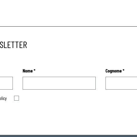
WSLETTER
Nome
*
Cognome
*
olicy