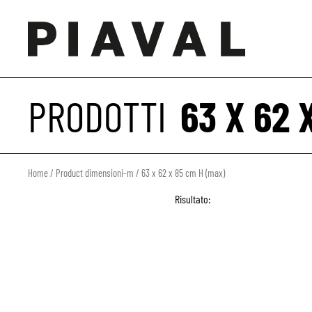
PRODOTTI
63 X 62 
Home
/ Product dimensioni-m / 63 x 62 x 85 cm H (max)
Risultato: