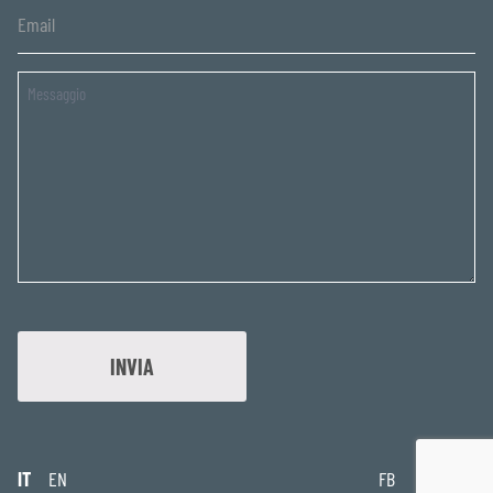
Untitled
IT
EN
FB
IG
IN