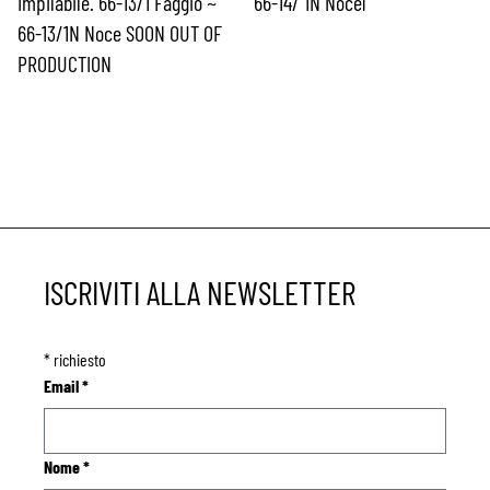
Impilabile. 66-13/1 Faggio ~
66-14/ 1N Noceì
66-13/1N Noce SOON OUT OF
PRODUCTION
ISCRIVITI ALLA NEWSLETTER
*
richiesto
Email
*
Nome
*