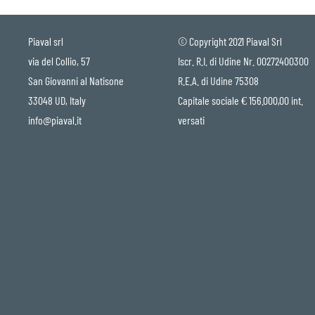
Piaval srl
© Copyright 2021 Piaval Srl
via del Collio, 57
Iscr. R.I. di Udine Nr. 00272400300
San Giovanni al Natisone
R.E.A. di Udine 75308
33048 UD, Italy
Capitale sociale € 156.000,00 int.
info@piaval.it
versati