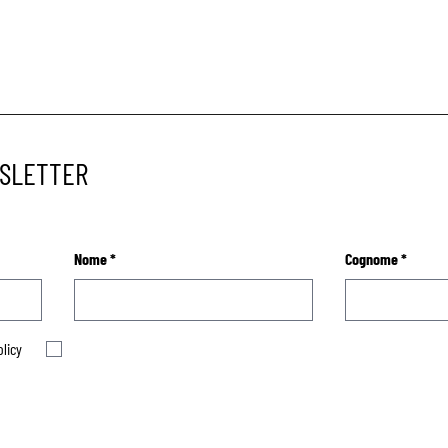
WSLETTER
Nome
*
Cognome
*
olicy