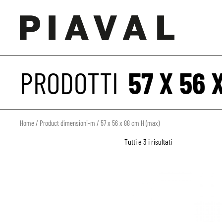
PRODOTTI
57 X 56 
Home
/ Product dimensioni-m / 57 x 56 x 88 cm H (max)
Tutti e 3 i risultati