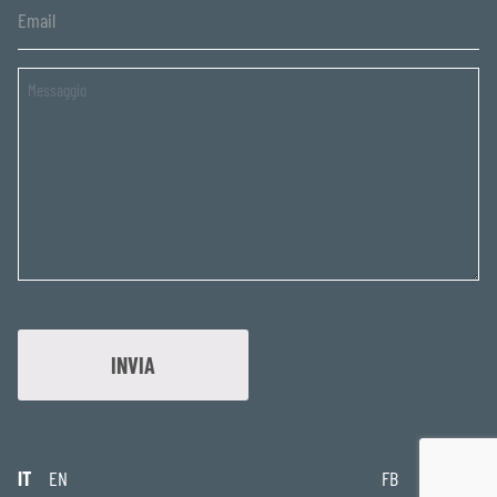
Untitled
IT
EN
FB
IG
IN