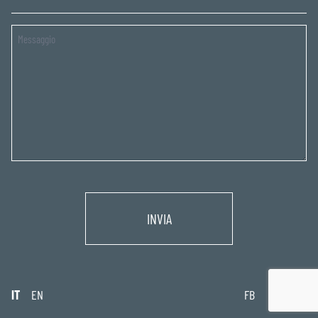
Untitled
IT
EN
FB
IG
IN